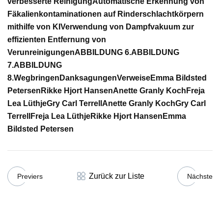
verbesserte Reinigung
Automatische Erkennung von
Fäkalienkontaminationen auf Rinderschlachtkörpern
mithilfe von KI
Verwendung von Dampfvakuum zur
effizienten Entfernung von
Verunreinigungen
ABBILDUNG 6.
ABBILDUNG
7.
ABBILDUNG
8.
Wegbringen
Danksagungen
Verweise
Emma Bildsted
Petersen
Rikke Hjort Hansen
Anette Granly Koch
Freja
Lea Lüthje
Gry Carl Terrell
Anette Granly Koch
Gry Carl
Terrell
Freja Lea Lüthje
Rikke Hjort Hansen
Emma
Bildsted Petersen
Zurück zur Liste
Previers
Nächste