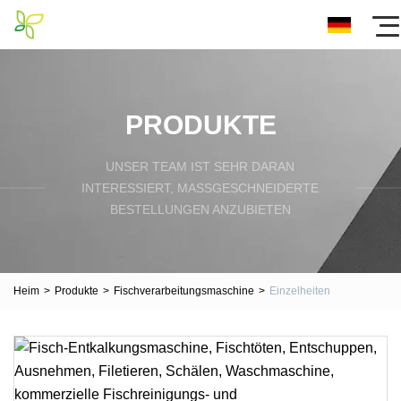
PRODUKTE
UNSER TEAM IST SEHR DARAN
INTERESSIERT, MASSGESCHNEIDERTE B
ESTELLUNGEN ANZUBIETEN
Heim
>
Produkte
>
Fischverarbeitungsmaschine
>
Einzelheiten