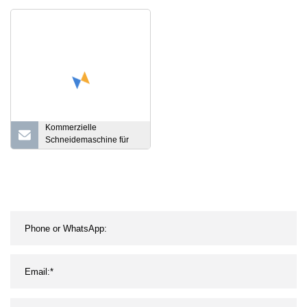
Kleinkind-Babyflasche mit
Löffel, Lebensmittel-
Müsli-Squeeze-Feeder
Kommerzielle
Schneidemaschine für
gefrorenes Fleisch,
Rindfleisch,
Schweinefleisch,
Hammelfleisch