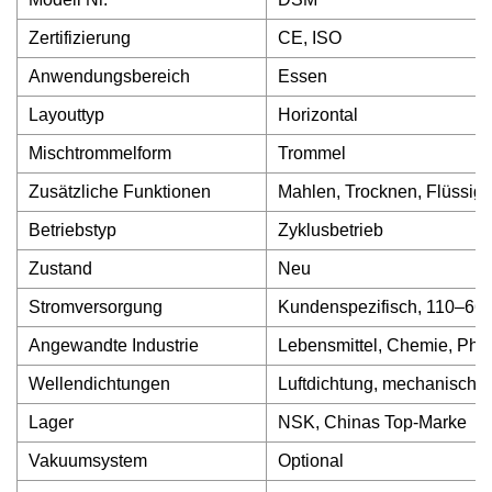
Zertifizierung
CE, ISO
Anwendungsbereich
Essen
Layouttyp
Horizontal
Mischtrommelform
Trommel
Zusätzliche Funktionen
Mahlen, Trocknen, Flüssigk
Betriebstyp
Zyklusbetrieb
Zustand
Neu
Stromversorgung
Kundenspezifisch, 110–660 
Angewandte Industrie
Lebensmittel, Chemie, Phar
Wellendichtungen
Luftdichtung, mechanische
Lager
NSK, Chinas Top-Marke
Vakuumsystem
Optional