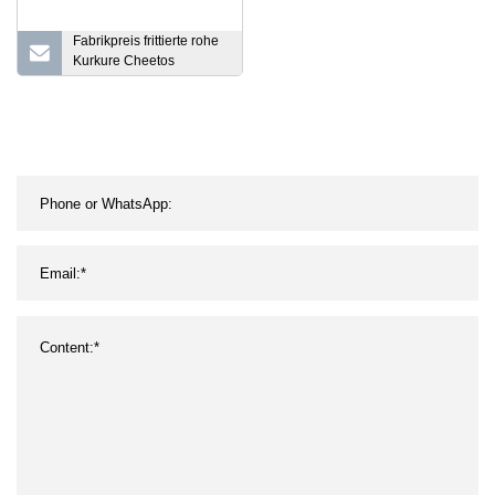
Fabrikpreis frittierte rohe
Kurkure Cheetos
knuspriger Snack Nik Nak
Niknak
Lebensmittelextruder
Herstellung
Verarbeitungsmaschine
Produktionslinie
Extrusionsprozessor
Anlagenausrüstung