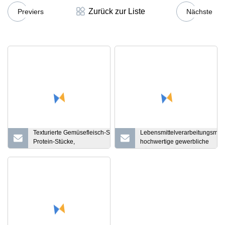
Zurück zur Liste
Previers
Nächste
Texturierte Gemüsefleisch-Soja-
Lebensmittelverarbeitungsmas
Protein-Stücke,
hochwertige gewerbliche
Lebensmittelherstellungsmaschine,
Küchenausrüstung,
Produktionslinie
Lebensmittelmixer