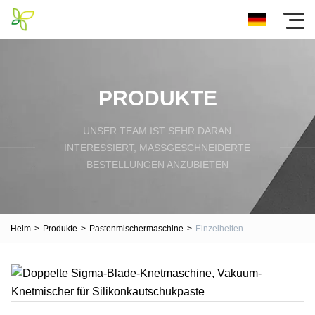
PRODUKTE
UNSER TEAM IST SEHR DARAN
INTERESSIERT, MASSGESCHNEIDERTE B
ESTELLUNGEN ANZUBIETEN
Heim
>
Produkte
>
Pastenmischermaschine
>
Einzelheiten