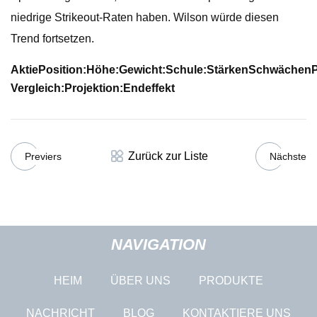
niedrige Strikeout-Raten haben. Wilson würde diesen
Trend fortsetzen.
Aktie
Position:
Höhe:
Gewicht:
Schule:
Stärken
Schwächen
P
Vergleich:
Projektion:
Endeffekt
Zurück zur Liste
Previers
Nächste
NAVIGATION
HEIM
ÜBER UNS
PRODUKTE
NACHRICHT
BLOG
KONTAKTIERE UNS